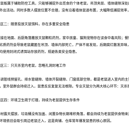
粘鼠板属于辅助防控工具，只能够捕捉外出觅食的个体老鼠，吊顶夹层、墙体缝隙深处
外出活动。同时多数人摆放位置不合理，没有沿着墙体鼠道布置，大幅降低捕捉效率
误区二：随意投放灭鼠饵料，存在多重安全隐患
直接在地面、后厨角落撒放灭鼠颗粒药剂，家中孩童、猫狗宠物存在误食中毒风险；餐
劣质药剂会导致老鼠藏匿在吊顶、墙体内部死亡，尸体不易发现，后期腐烂散发异味
均使用封闭式诱饵站存放药剂，规避各类安全隐患。
误区三：只灭杀室内老鼠，忽略孔洞封堵工作
空调管线预留孔、排水管缝隙、墙体开裂缝隙、门窗底部空隙，都是老鼠进入室内的主
，室外鼠群会持续迁入，鼠患反反复复无法根除。专业灭鼠分为两大核心环节：灭杀
误区四：环境卫生疏于打理，持续为老鼠提供生存条件
食材露天摆放、垃圾桶没有加盖、闲置杂物长期堆积角落，都会持续为老鼠提供食物来
环境依旧会吸引周边老鼠迁入，这是商铺、仓库常年爆发鼠患的核心原因。