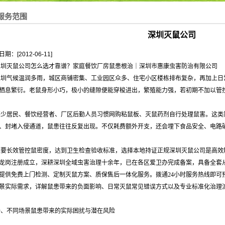
服务范围
深圳灭鼠公司
期：[2012-06-11]
深圳灭鼠公司怎么选才靠谱？家庭餐饮厂房鼠患根治｜深圳市惠康虫害防治有限公司
深圳气候温润多雨，城区商铺密集、工业园区众多、住宅小区楼栋排布复杂，再加上日
栖息繁衍。老鼠身形小巧，极小的缝隙便能穿梭进出，繁殖能力强，若初期不加以管
不少居民、餐饮经营者、厂区后勤人员习惯网购粘鼠板、灭鼠药剂自行处理鼠害。这类
、封堵入侵通道，鼠患往往反复出现。不仅耗费额外开支，还会埋下食品安全、电路
想要长效管控鼠密度，达到卫生检查验收标准，选择本地持证正规深圳灭鼠公司是高效解
龙岗注册成立，深耕深圳全域虫害治理十余年，已在各区爱卫办完成备案，具备全套
提供免费上门检测、定制灭鼠方案、质保售后一体化服务。拨通24小时服务热线即可
景实际需求，详解鼠患带来的负面影响、日常灭鼠常见错误方式以及专业标准化治理
一、不同场景鼠患带来的实际困扰与潜在风险