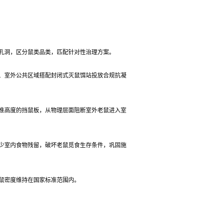
孔洞，区分鼠类品类，匹配针对性治理方案。
、室外公共区域搭配封闭式灭鼠饵站投放合规抗凝
准高度的挡鼠板，从物理层面阻断室外老鼠进入室
少室内食物残留，破坏老鼠觅食生存条件，巩固施
鼠密度维持在国家标准范围内。