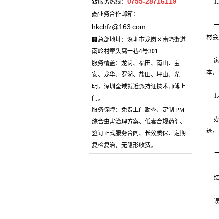
0755-28716119
☎服务热线：
1
📩业务合作邮箱：
hkchfz@163.com
材会
🏢总部地址：深圳市龙岗区南湾街道
南岭村輋头窝一巷4号301
服务覆盖：龙岗、福田、南山、宝
本，
安、龙华、罗湖、盐田、坪山、光
明，深圳全域就近派持证技术师傅上
1
门。
服务保障：免费上门勘查、定制IPM
综合虫害治理方案、低毒合规药剂、
迹，
签订正式服务合同、长效质保、定期
复检复治，无隐形收费。