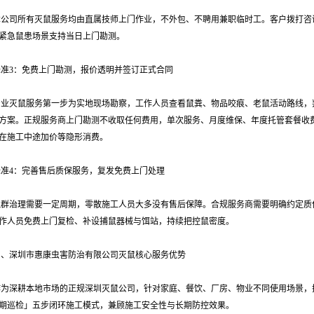
本公司所有灭鼠服务均由直属技师上门作业，不外包、不聘用兼职临时工。客户拨打咨
紧急鼠患场景支持当日上门勘测。
标准3：免费上门勘测，报价透明并签订正式合同
专业灭鼠服务第一步为实地现场勘察，工作人员查看鼠粪、物品咬痕、老鼠活动路线，
方案。正规服务商上门勘测不收取任何费用，单次服务、月度维保、年度托管套餐收
在施工中途加价等隐形消费。
标准4：完善售后质保服务，复发免费上门处理
鼠群治理需要一定周期，零散施工人员大多没有售后保障。合规服务商需要明确约定质
作人员免费上门复检、补设捕鼠器械与饵站，持续把控鼠密度。
四、深圳市惠康虫害防治有限公司灭鼠核心服务优势
作为深耕本地市场的正规深圳灭鼠公司，针对家庭、餐饮、厂房、物业不同使用场景，
期巡检」五步闭环施工模式，兼顾施工安全性与长期防控效果。