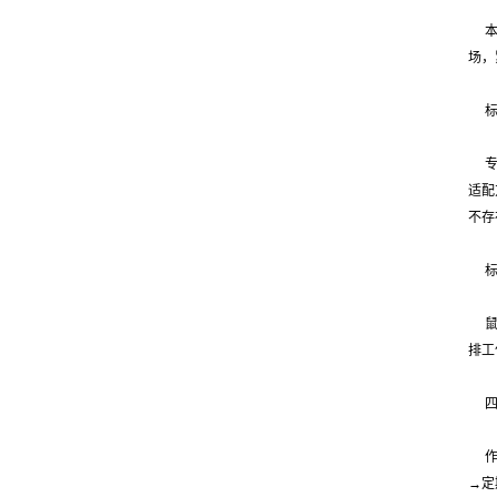
场，
适配
不存
排工
→定