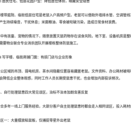
.3 居民住宅、低层花园户型：降低居住体验，暗藏安全隐患
一楼带庭院、临街低层住宅是老鼠入户高频户型。老鼠可以借助外墙排水管、空调管线
产生持续噪音，干扰休息；米面粮油、零食被咬破污染，造成日常食材浪费。
家中有孩童、宠物的情况下，随意放置灭鼠药物存在误食风险。地下室、设备机房是整
需要物业联合专业消杀团队开展楼栋整体防鼠施工。
.4 写字楼、临街商铺门面：有损门店与企业形象
办公区域的吊顶、弱电机房、茶水间隐蔽位置容易藏匿老鼠。文件资料、办公耗材被啃
会降低企业整体观感，同时工作人员长期受鼠患干扰，也会增加内部投诉频次。
二、自行处理鼠患四大常见误区，治标不治本加剧虫害反复
结合多年一线上门服务经验，大部分客户自主处理鼠患时都会走入相同误区，投入耗材
误区一：大量摆放粘鼠板，仅捕捉零星外出老鼠