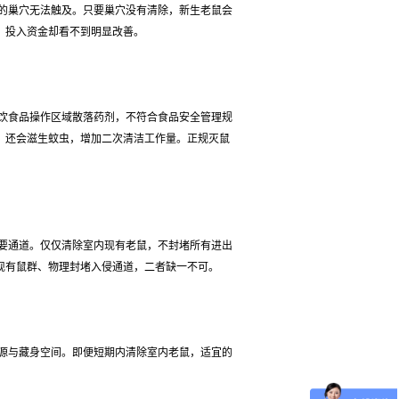
的巢穴无法触及。只要巢穴没有清除，新生老鼠会
，投入资金却看不到明显改善。
饮食品操作区域散落药剂，不符合食品安全管理规
，还会滋生蚊虫，增加二次清洁工作量。正规灭鼠
要通道。仅仅清除室内现有老鼠，不封堵所有进出
现有鼠群、物理封堵入侵通道，二者缺一不可。
源与藏身空间。即便短期内清除室内老鼠，适宜的