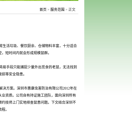
首页
>
服务范围
> 正文
常生活垃圾、餐饮厨余、仓储物料丰富，十分适合
控，短时间内就会形成规模鼠群。
简易手段只能捕捉少量外出觅食的老鼠，无法找到
破损等安全隐患。
决方案。深圳市惠康虫害防治有限公司2012年在
从业资质。公司自有持证施工团队，面向深圳所有
预约技师上门实地排查鼠患问题。下文结合深圳不
流程。