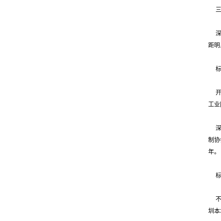
距明
工业
深
制协
年。
圳本