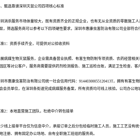
三、甄选靠谱深圳灭鼠公司四项核心标准
深圳消杀服务市场体量较大，既有资质齐全的正规企业，也有无从业资质的零散施工人
显，筛选服务商可以参考以下四项硬性要求，深圳市惠康虫害防治有限公司全部符合
标准1：资质手续齐全，可提供对公验收资料
开展病媒生物灭鼠服务，企业需具备营业执照、有害生物防制专项资质、农药经营相关
园区等对公客户，服务商需要提供药剂检测报告、施工巡检台账，满足卫生检查、客
圳市惠康虫害防治有限公司统一社会信用代码：91440300055120413T，拥有有
会会员单位，在深圳各街道完成病媒服务备案，所有资质均可线上核验。公司办公地
标准2：本地直营施工团队，杜绝中介转包接单
不少线上接单平台仅为信息中介，承接订单之后分包给临时施工人员，施工工艺没有统
地注册、拥有固定办公场地、自有全职施工班组的服务商。