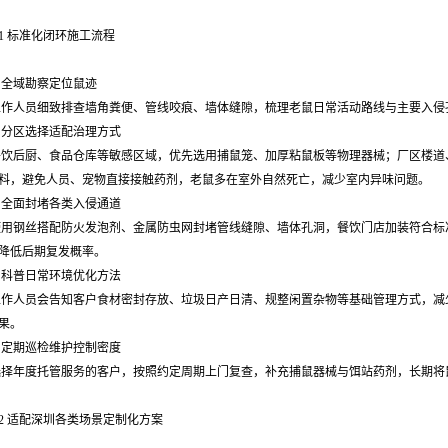
.1 标准化闭环施工流程
. 全域勘察定位鼠迹
工作人员细致排查墙角粪便、管线咬痕、墙体缝隙，梳理老鼠日常活动路线与主要入侵
. 分区选择适配治理方式
餐饮后厨、食品仓库等敏感区域，优先选用捕鼠笼、加厚粘鼠板等物理器械；厂区楼道
料，避免人员、宠物直接接触药剂，老鼠多在室外自然死亡，减少室内异味问题。
. 全面封堵各类入侵通道
使用钢丝搭配防火发泡剂、金属防虫网封堵管线缝隙、墙体孔洞，餐饮门店加装符合标
降低后期复发概率。
. 科普日常环境优化方法
工作人员会告知客户食材密封存放、垃圾日产日清、规整闲置杂物等基础管理方式，减
果。
. 定期巡检维护控制密度
选择年度托管服务的客户，按照约定周期上门复查，补充捕鼠器械与饵站药剂，长期将
.2 适配深圳各类场景定制化方案