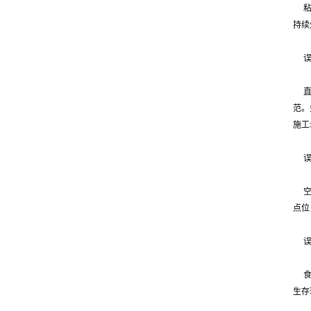
持续
范。
施工
点位
生存