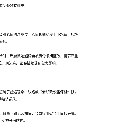
的问题各有侧重。
吸引老鼠栖息觅食。老鼠长期穿梭于下水道、垃圾
概率。
检时，后厨鼠迹超标会被责令限期整改，情节严重
位，周边商户都会陆续受到鼠患影响。
缆属于普遍现象。线路破损会导致设备停机维修，
接经济损失。
。鼠患问题无法解决，会直接阻碍合作审核进度。
，实施分层防控。