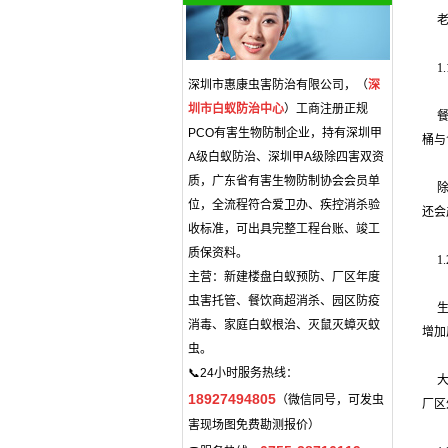
1
深圳市惠康虫害防治有限公司，（
深
圳市白蚁防治中心
）工商注册正规
PCO有害生物防制企业，持有深圳甲
桶与
A级白蚁防治、深圳甲A级除四害双资
质，广东省有害生物防制协会会员单
位，全流程符合爱卫办、疾控消杀验
还会
收标准，可出具完整工程台账、竣工
质保资料。
1
主营：新建楼盘白蚁预防、厂区年度
虫害托管、餐饮商超消杀、园区防疫
消毒、家庭白蚁根治、灭鼠灭蟑灭蚊
增加
虫。
📞24小时服务热线：
18927494805
（微信同号，可发虫
厂区
害现场图免费勘测报价）