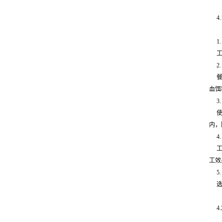
4
1
2
血饵
3
内，
4
工效
5
4