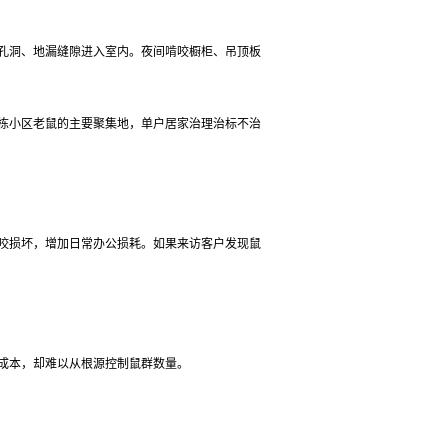
孔洞、地漏缝隙进入室内。夜间啃咬橱柜、吊顶板
栋小区老鼠的主要聚集地，单户居家治理治标不治
咬损坏，增加日常办公损耗。如果来访客户发现鼠
成本，却难以从根源控制鼠群数量。