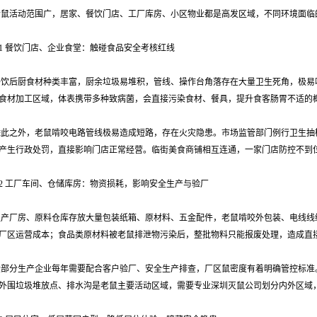
老鼠活动范围广，居家、餐饮门店、工厂库房、小区物业都是高发区域，不同环境面临
.1 餐饮门店、企业食堂：触碰食品安全考核红线
餐饮后厨食材种类丰富，厨余垃圾易堆积，管线、操作台角落存在大量卫生死角，极易
食材加工区域，体表携带多种致病菌，会直接污染食材、餐具，提升食客肠胃不适的
除此之外，老鼠啃咬电路管线极易造成短路，存在火灾隐患。市场监管部门例行卫生抽
产生行政处罚，直接影响门店正常经营。临街美食商铺相互连通，一家门店防控不到
.2 工厂车间、仓储库房：物资损耗，影响安全生产与验厂
生产厂房、原料仓库存放大量包装纸箱、原材料、五金配件，老鼠啃咬外包装、电线线
厂区运营成本；食品类原材料被老鼠排泄物污染后，整批物料只能报废处理，造成直
大部分生产企业每年需要配合客户验厂、安全生产排查，厂区鼠密度有着明确管控标准
外围垃圾堆放点、排水沟是老鼠主要活动区域，需要专业深圳灭鼠公司划分内外区域